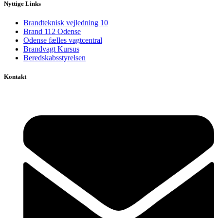
Nyttige Links
Brandteknisk vejledning 10
Brand 112 Odense
Odense fælles vagtcentral
Brandvagt Kursus
Beredskabsstyrelsen
Kontakt