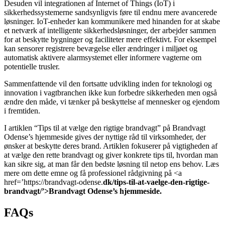
Desuden vil integrationen af Internet of Things (IoT) i
sikkerhedssystemerne sandsynligvis føre til endnu mere avancerede
løsninger. IoT-enheder kan kommunikere med hinanden for at skabe
et netværk af intelligente sikkerhedsløsninger, der arbejder sammen
for at beskytte bygninger og faciliteter mere effektivt. For eksempel
kan sensorer registrere bevægelse eller ændringer i miljøet og
automatisk aktivere alarmsystemet eller informere vagterne om
potentielle trusler.
Sammenfattende vil den fortsatte udvikling inden for teknologi og
innovation i vagtbranchen ikke kun forbedre sikkerheden men også
ændre den måde, vi tænker på beskyttelse af mennesker og ejendom
i fremtiden.
I artiklen “Tips til at vælge den rigtige brandvagt” på Brandvagt
Odense’s hjemmeside gives der nyttige råd til virksomheder, der
ønsker at beskytte deres brand. Artiklen fokuserer på vigtigheden af
at vælge den rette brandvagt og giver konkrete tips til, hvordan man
kan sikre sig, at man får den bedste løsning til netop ens behov. Læs
mere om dette emne og få professionel rådgivning på <a
href=’https://brandvagt-odense.
dk/tips-til-at-vaelge-den-rigtige-
brandvagt/’>Brandvagt Odense’s hjemmeside.
FAQs