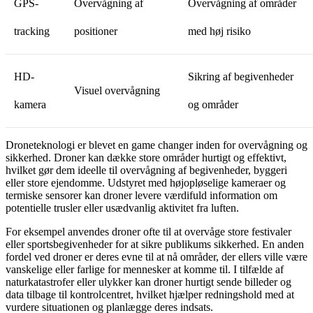
GPS-
Overvågning af
Overvågning af områder
tracking
positioner
med høj risiko
HD-
Sikring af begivenheder
Visuel overvågning
kamera
og områder
Droneteknologi er blevet en game changer inden for overvågning og
sikkerhed. Droner kan dække store områder hurtigt og effektivt,
hvilket gør dem ideelle til overvågning af begivenheder, byggeri
eller store ejendomme. Udstyret med højopløselige kameraer og
termiske sensorer kan droner levere værdifuld information om
potentielle trusler eller usædvanlig aktivitet fra luften.
For eksempel anvendes droner ofte til at overvåge store festivaler
eller sportsbegivenheder for at sikre publikums sikkerhed. En anden
fordel ved droner er deres evne til at nå områder, der ellers ville være
vanskelige eller farlige for mennesker at komme til. I tilfælde af
naturkatastrofer eller ulykker kan droner hurtigt sende billeder og
data tilbage til kontrolcentret, hvilket hjælper redningshold med at
vurdere situationen og planlægge deres indsats.