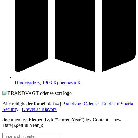
Hindegade 6, 1303 København K
Alle rettigheder forbeholdt ©
|
Brandvagt Odense
|
En del af Sparta
Security
|
Drevet af Blavora
document.getElementById("currentYear").textContent = new
Date().getFullYear();