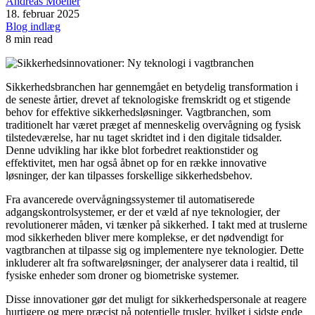
Andreas Moeller
18. februar 2025
Blog indlæg
8 min read
Sikkerhedsbranchen har gennemgået en betydelig transformation i
de seneste årtier, drevet af teknologiske fremskridt og et stigende
behov for effektive sikkerhedsløsninger. Vagtbranchen, som
traditionelt har været præget af menneskelig overvågning og fysisk
tilstedeværelse, har nu taget skridtet ind i den digitale tidsalder.
Denne udvikling har ikke blot forbedret reaktionstider og
effektivitet, men har også åbnet op for en række innovative
løsninger, der kan tilpasses forskellige sikkerhedsbehov.
Fra avancerede overvågningssystemer til automatiserede
adgangskontrolsystemer, er der et væld af nye teknologier, der
revolutionerer måden, vi tænker på sikkerhed. I takt med at truslerne
mod sikkerheden bliver mere komplekse, er det nødvendigt for
vagtbranchen at tilpasse sig og implementere nye teknologier. Dette
inkluderer alt fra softwareløsninger, der analyserer data i realtid, til
fysiske enheder som droner og biometriske systemer.
Disse innovationer gør det muligt for sikkerhedspersonale at reagere
hurtigere og mere præcist på potentielle trusler, hvilket i sidste ende