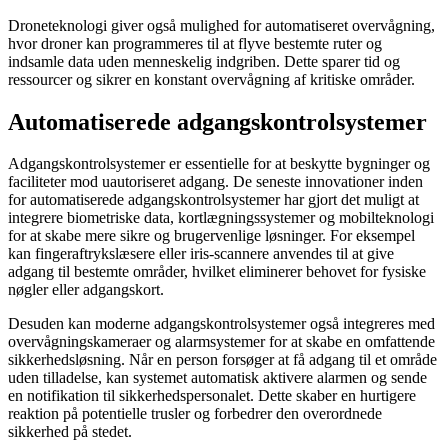
Droneteknologi giver også mulighed for automatiseret overvågning,
hvor droner kan programmeres til at flyve bestemte ruter og
indsamle data uden menneskelig indgriben. Dette sparer tid og
ressourcer og sikrer en konstant overvågning af kritiske områder.
Automatiserede adgangskontrolsystemer
Adgangskontrolsystemer er essentielle for at beskytte bygninger og
faciliteter mod uautoriseret adgang. De seneste innovationer inden
for automatiserede adgangskontrolsystemer har gjort det muligt at
integrere biometriske data, kortlægningssystemer og mobilteknologi
for at skabe mere sikre og brugervenlige løsninger. For eksempel
kan fingeraftrykslæsere eller iris-scannere anvendes til at give
adgang til bestemte områder, hvilket eliminerer behovet for fysiske
nøgler eller adgangskort.
Desuden kan moderne adgangskontrolsystemer også integreres med
overvågningskameraer og alarmsystemer for at skabe en omfattende
sikkerhedsløsning. Når en person forsøger at få adgang til et område
uden tilladelse, kan systemet automatisk aktivere alarmen og sende
en notifikation til sikkerhedspersonalet. Dette skaber en hurtigere
reaktion på potentielle trusler og forbedrer den overordnede
sikkerhed på stedet.