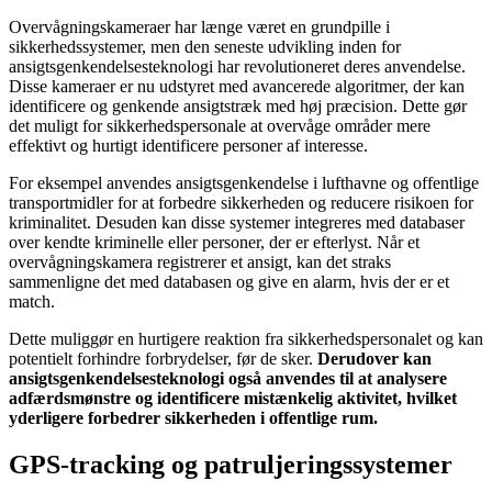
Overvågningskameraer har længe været en grundpille i
sikkerhedssystemer, men den seneste udvikling inden for
ansigtsgenkendelsesteknologi har revolutioneret deres anvendelse.
Disse kameraer er nu udstyret med avancerede algoritmer, der kan
identificere og genkende ansigtstræk med høj præcision. Dette gør
det muligt for sikkerhedspersonale at overvåge områder mere
effektivt og hurtigt identificere personer af interesse.
For eksempel anvendes ansigtsgenkendelse i lufthavne og offentlige
transportmidler for at forbedre sikkerheden og reducere risikoen for
kriminalitet. Desuden kan disse systemer integreres med databaser
over kendte kriminelle eller personer, der er efterlyst. Når et
overvågningskamera registrerer et ansigt, kan det straks
sammenligne det med databasen og give en alarm, hvis der er et
match.
Dette muliggør en hurtigere reaktion fra sikkerhedspersonalet og kan
potentielt forhindre forbrydelser, før de sker.
Derudover kan
ansigtsgenkendelsesteknologi også anvendes til at analysere
adfærdsmønstre og identificere mistænkelig aktivitet, hvilket
yderligere forbedrer sikkerheden i offentlige rum.
GPS-tracking og patruljeringssystemer