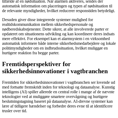
tilfælde af en nødsituation. Når alarmen aktiveres, sendes der
automatisk information om placeringen og typen af nødsituation til
de relevante myndigheder, hvilket reducerer responstiden betydeligt.
Desuden giver disse integrerede systemer mulighed for
realtidskommunikation mellem sikkerhedspersonale og
nødberedskabstjenester. Dette sikrer, at alle involverede parter er
opdateret om situationens udvikling og kan koordinere deres indsats
mere effektivt. For eksempel kan et alarmsystem i en virksomhed
automatisk informere både interne sikkerhedsmedarbejdere og lokale
politimyndigheder om en indbrudssituation, hvilket muliggør en
hurtigere reaktion fra begge parter.
Fremtidsperspektiver for
sikkerhedsinnovationer i vagtbranchen
Fremtiden for sikkerhedsinnovationer i vagtbranchen ser lovende ud
med fortsatte fremskridt inden for teknologi og dataanalyse. Kunstig
intelligens (AI) spiller allerede en central rolle i mange af de nævnte
teknologier ved at muliggøre smartere overvågning og hurtigere
beslutningstagning baseret på dataanalyse. AI-drevne systemer kan
lære af tidligere hændelser og forbedre deres evne til at identificere
trusler over tid.