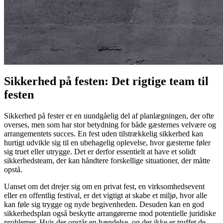
Sikkerhed på festen: Det rigtige team til
festen
Sikkerhed på fester er en uundgåelig del af planlægningen, der ofte
overses, men som har stor betydning for både gæsternes velvære og
arrangementets succes. En fest uden tilstrækkelig sikkerhed kan
hurtigt udvikle sig til en ubehagelig oplevelse, hvor gæsterne føler
sig truet eller utrygge. Det er derfor essentielt at have et solidt
sikkerhedsteam, der kan håndtere forskellige situationer, der måtte
opstå.
Uanset om det drejer sig om en privat fest, en virksomhedsevent
eller en offentlig festival, er det vigtigt at skabe et miljø, hvor alle
kan føle sig trygge og nyde begivenheden. Desuden kan en god
sikkerhedsplan også beskytte arrangørerne mod potentielle juridiske
problemer. Hvis der opstår en hændelse, og der ikke er truffet de