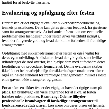
hurtigt for at beskytte gæsterne.
Evaluering og opfølgning efter festen
Efter festen er det vigtigt at evaluere sikkerhedsprocedurerne og
teamets præstationer. Dette kan gøres gennem feedback fra gæsterne
samt fra arrangørerne selv. At indsamle information om eventuelle
problemer eller hændelser under festen giver værdifuld indsigt i,
hvad der fungerede godt, og hvad der kunne forbedres til fremtidige
arrangementer.
Opfølgning med sikkerhedsteamet efter festen er også vigtig for
deres egen udvikling. At diskutere hvad der gik godt, samt hvilke
udfordringer de stod overfor, kan hjælpe dem med at forbedre deres
færdigheder og procedurer fremadrettet. Denne evaluering skaber
ikke blot et bedre arbejdsmiljø for sikkerhedspersonalet men sikrer
også en højere standard for fremtidige arrangementer, hvilket i sidste
ende gavner både arrangører og gæster.
For at sikre en sikker fest er det vigtigt at have det rigtige team på
plads. En brandvagt kan være afgørende for at sikre, at festen
forløber uden problemer.
Brandvagt Odense tilbyder
professionelle brandvagter til forskellige arrangementer til
konkurrencedygtige priser.
Læs mere om deres priser og tjenester