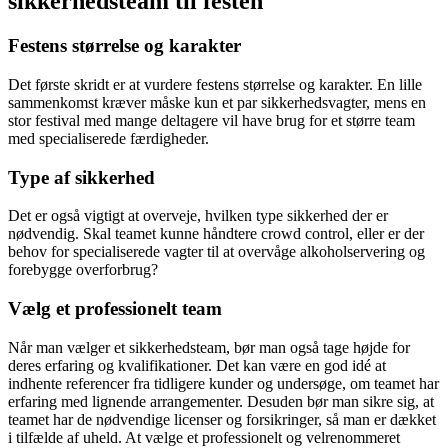
sikkerhedsteam til festen
Festens størrelse og karakter
Det første skridt er at vurdere festens størrelse og karakter. En lille
sammenkomst kræver måske kun et par sikkerhedsvagter, mens en
stor festival med mange deltagere vil have brug for et større team
med specialiserede færdigheder.
Type af sikkerhed
Det er også vigtigt at overveje, hvilken type sikkerhed der er
nødvendig. Skal teamet kunne håndtere crowd control, eller er der
behov for specialiserede vagter til at overvåge alkoholservering og
forebygge overforbrug?
Vælg et professionelt team
Når man vælger et sikkerhedsteam, bør man også tage højde for
deres erfaring og kvalifikationer. Det kan være en god idé at
indhente referencer fra tidligere kunder og undersøge, om teamet har
erfaring med lignende arrangementer. Desuden bør man sikre sig, at
teamet har de nødvendige licenser og forsikringer, så man er dækket
i tilfælde af uheld. At vælge et professionelt og velrenommeret