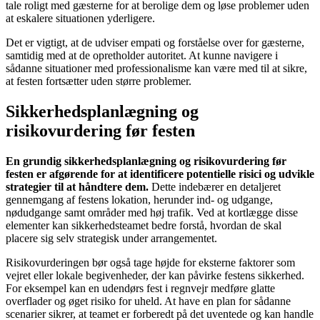
tale roligt med gæsterne for at berolige dem og løse problemer uden
at eskalere situationen yderligere.
Det er vigtigt, at de udviser empati og forståelse over for gæsterne,
samtidig med at de opretholder autoritet. At kunne navigere i
sådanne situationer med professionalisme kan være med til at sikre,
at festen fortsætter uden større problemer.
Sikkerhedsplanlægning og
risikovurdering før festen
En grundig sikkerhedsplanlægning og risikovurdering før
festen er afgørende for at identificere potentielle risici og udvikle
strategier til at håndtere dem.
Dette indebærer en detaljeret
gennemgang af festens lokation, herunder ind- og udgange,
nødudgange samt områder med høj trafik. Ved at kortlægge disse
elementer kan sikkerhedsteamet bedre forstå, hvordan de skal
placere sig selv strategisk under arrangementet.
Risikovurderingen bør også tage højde for eksterne faktorer som
vejret eller lokale begivenheder, der kan påvirke festens sikkerhed.
For eksempel kan en udendørs fest i regnvejr medføre glatte
overflader og øget risiko for uheld. At have en plan for sådanne
scenarier sikrer, at teamet er forberedt på det uventede og kan handle