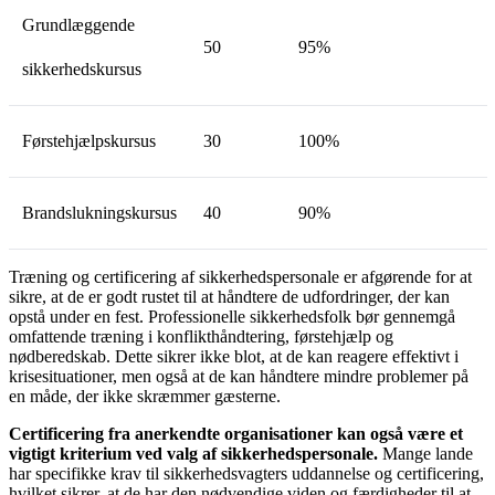
Grundlæggende
50
95%
sikkerhedskursus
Førstehjælpskursus
30
100%
Brandslukningskursus
40
90%
Træning og certificering af sikkerhedspersonale er afgørende for at
sikre, at de er godt rustet til at håndtere de udfordringer, der kan
opstå under en fest. Professionelle sikkerhedsfolk bør gennemgå
omfattende træning i konflikthåndtering, førstehjælp og
nødberedskab. Dette sikrer ikke blot, at de kan reagere effektivt i
krisesituationer, men også at de kan håndtere mindre problemer på
en måde, der ikke skræmmer gæsterne.
Certificering fra anerkendte organisationer kan også være et
vigtigt kriterium ved valg af sikkerhedspersonale.
Mange lande
har specifikke krav til sikkerhedsvagters uddannelse og certificering,
hvilket sikrer, at de har den nødvendige viden og færdigheder til at