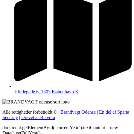
Hindegade 6, 1303 København K
Alle rettigheder forbeholdt ©
|
Brandvagt Odense
|
En del af Sparta
Security
|
Drevet af Blavora
document.getElementById("currentYear").textContent = new
Date().getFullYear();