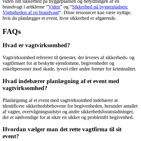
viden om sikkerhed på byggepladsen og betydningen af en
brandvagt i artiklerne “
Viden
” og “
Sikkerhed på byggepladsen:
Vigtigheden af en brandvagt
“. Disse ressourcer kan være nyttige,
hvis du planlægger et event, hvor sikkerhed er afgørende.
FAQs
Hvad er vagtvirksomhed?
Vagtvirksomhed refererer til tjenester, der leveres af sikkerheds- og
vagtfirmaer for at beskytte ejendomme, begivenheder og
enkeltpersoner mod skade, tyveri eller andre former for kriminalitet.
Hvad indebærer planlægning af et event med
vagtvirksomhed?
Planlægning af et event med vagtvirksomhed indebærer at
identificere sikkerhedsbehovene for begivenheden, herunder antallet
af vagter, overvågningsudstyr og andre sikkerhedsforanstaltninger,
der er nødvendige for at sikre en sikker og problemfri begivenhed.
Hvordan vælger man det rette vagtfirma til sit
event?