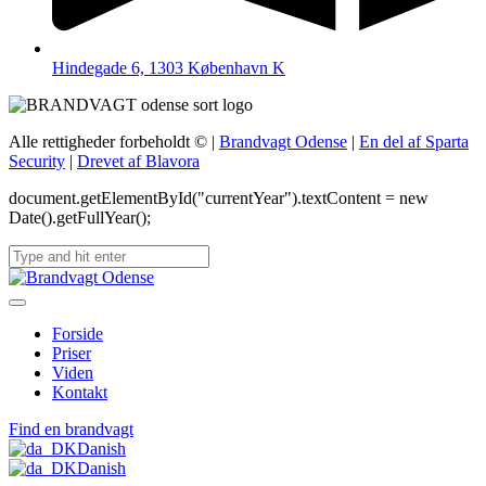
Hindegade 6, 1303 København K
Alle rettigheder forbeholdt ©
|
Brandvagt Odense
|
En del af Sparta
Security
|
Drevet af Blavora
document.getElementById("currentYear").textContent = new
Date().getFullYear();
Forside
Priser
Viden
Kontakt
Find en brandvagt
Danish
Danish