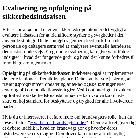
Evaluering og opfølgning på
sikkerhedsindsatsen
Efter et arrangement eller en sikkerhedsoperation er det vigtigt at
evaluere indsatsen for at identificere styrker og svagheder i den
anvendte strategi. Dette kan gøres gennem feedback fra både
personale og deltagere samt ved at analysere eventuelle hændelser,
der opstod undervejs. En grundig evaluering kan give værdifulde
indsigter i, hvad der fungerede godt, og hvad der kunne forbedres til
fremtidige arrangementer.
Opfølgning på sikkerhedsindsatsen indebærer også at implementere
de lærte lektioner i fremtidige planer. Dette kan betyde justering af
træningsprogrammer, opdatering af teknologiske løsninger eller
ændring af kommunikationsstrategier. Ved kontinuerligt at evaluere
og forbedre sikkerhedsforanstaltningerne kan vagtvirksomheder
sikre en høj standard for beskyttelse og tryghed for alle involverede
parter.
Hvis du er interesseret i at lære mere om brandvagters rolle, kan du
læse artiklen “
Hvad er en brandvagts rolle?
“. Denne artikel giver dig
et dybere indblik i, hvad en brandvagt gør og hvorfor deres
tilstedeværelse er så vigtig. Derudover kan du også finde nyttig