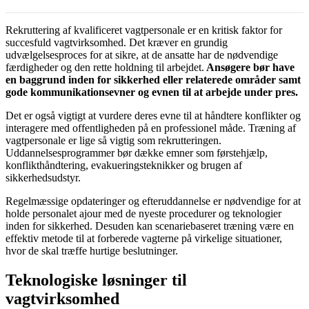
Rekruttering af kvalificeret vagtpersonale er en kritisk faktor for
succesfuld vagtvirksomhed. Det kræver en grundig
udvælgelsesproces for at sikre, at de ansatte har de nødvendige
færdigheder og den rette holdning til arbejdet.
Ansøgere bør have
en baggrund inden for sikkerhed eller relaterede områder samt
gode kommunikationsevner og evnen til at arbejde under pres.
Det er også vigtigt at vurdere deres evne til at håndtere konflikter og
interagere med offentligheden på en professionel måde. Træning af
vagtpersonale er lige så vigtig som rekrutteringen.
Uddannelsesprogrammer bør dække emner som førstehjælp,
konflikthåndtering, evakueringsteknikker og brugen af
sikkerhedsudstyr.
Regelmæssige opdateringer og efteruddannelse er nødvendige for at
holde personalet ajour med de nyeste procedurer og teknologier
inden for sikkerhed. Desuden kan scenariebaseret træning være en
effektiv metode til at forberede vagterne på virkelige situationer,
hvor de skal træffe hurtige beslutninger.
Teknologiske løsninger til
vagtvirksomhed